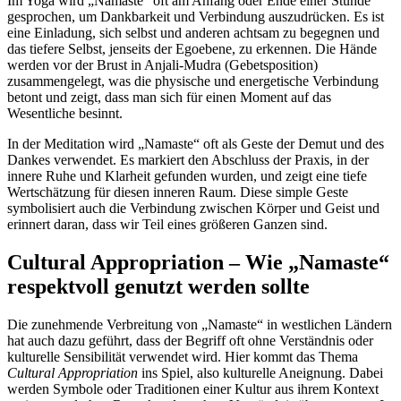
Im Yoga wird „Namaste“ oft am Anfang oder Ende einer Stunde
gesprochen, um Dankbarkeit und Verbindung auszudrücken. Es ist
eine Einladung, sich selbst und anderen achtsam zu begegnen und
das tiefere Selbst, jenseits der Egoebene, zu erkennen. Die Hände
werden vor der Brust in Anjali-Mudra (Gebetsposition)
zusammengelegt, was die physische und energetische Verbindung
betont und zeigt, dass man sich für einen Moment auf das
Wesentliche besinnt.
In der Meditation wird „Namaste“ oft als Geste der Demut und des
Dankes verwendet. Es markiert den Abschluss der Praxis, in der
innere Ruhe und Klarheit gefunden wurden, und zeigt eine tiefe
Wertschätzung für diesen inneren Raum. Diese simple Geste
symbolisiert auch die Verbindung zwischen Körper und Geist und
erinnert daran, dass wir Teil eines größeren Ganzen sind.
Cultural Appropriation – Wie „Namaste“
respektvoll genutzt werden sollte
Die zunehmende Verbreitung von „Namaste“ in westlichen Ländern
hat auch dazu geführt, dass der Begriff oft ohne Verständnis oder
kulturelle Sensibilität verwendet wird. Hier kommt das Thema
Cultural Appropriation
ins Spiel, also kulturelle Aneignung. Dabei
werden Symbole oder Traditionen einer Kultur aus ihrem Kontext