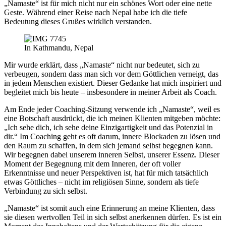
„Namaste“ ist für mich nicht nur ein schönes Wort oder eine nette
Geste. Während einer Reise nach Nepal habe ich die tiefe
Bedeutung dieses Grußes wirklich verstanden.
In Kathmandu, Nepal
Mir wurde erklärt, dass „Namaste“ nicht nur bedeutet, sich zu
verbeugen, sondern dass man sich vor dem Göttlichen verneigt, das
in jedem Menschen existiert. Dieser Gedanke hat mich inspiriert und
begleitet mich bis heute – insbesondere in meiner Arbeit als Coach.
Am Ende jeder Coaching-Sitzung verwende ich „Namaste“, weil es
eine Botschaft ausdrückt, die ich meinen Klienten mitgeben möchte:
„Ich sehe dich, ich sehe deine Einzigartigkeit und das Potenzial in
dir.“ Im Coaching geht es oft darum, innere Blockaden zu lösen und
den Raum zu schaffen, in dem sich jemand selbst begegnen kann.
Wir begegnen dabei unserem inneren Selbst, unserer Essenz. Dieser
Moment der Begegnung mit dem Inneren, der oft voller
Erkenntnisse und neuer Perspektiven ist, hat für mich tatsächlich
etwas Göttliches – nicht im religiösen Sinne, sondern als tiefe
Verbindung zu sich selbst.
„Namaste“ ist somit auch eine Erinnerung an meine Klienten, dass
sie diesen wertvollen Teil in sich selbst anerkennen dürfen. Es ist ein