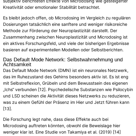
subjektiv berichteten Effekte von Microdosing wie gesteigerter
Kreativität oder emotionaler Stabilität betrachtet.
Es bleibt jedoch offen, ob Microdosing im Vergleich zu regulären
Dosierungen tatsächlich eine sanftere und weniger risikoreiche
Methode zur Förderung der Neuroplastizität darstellt. Der
Zusammenhang zwischen Neuroplastizität und Microdosing ist
ein aktives Forschungsfeld, und viele der bisherigen Ergebnisse
basieren auf experimentellen Modellen oder Selbstberichten.
Das Default Mode Network: Selbstwahrnehmung und
Achtsamkeit
Das Default Mode Network (DMN) ist ein neuronales Netzwerk,
das im Ruhezustand des Gehirns besonders aktiv ist. Es ist eng
mit Selbstreflexion, Grübeln und dem Bewusstsein des eigenen
„Ichs“ verbunden [12]. Psychedelische Substanzen wie Psilocybin
und LSD scheinen die Aktivität dieses Netzwerks zu reduzieren,
was zu einem Gefühl der Präsenz im Hier und Jetzt führen kann
[13].
Die Forschung legt nahe, dass diese Effekte auch bei
Microdosing auftreten könnten, obwohl die Beweislage hier
weniger klar ist. Eine Studie von Takamiya et al. (2019) [14]