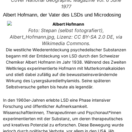
Cover National Geographic Magazine Vol. 6 June
1977
Albert Hofmann, der Vater des LSDs und Microdosing
Foto: Stepan (selbst fotografiert),
Albert_Hofmann.jpg, Lizenz: CC BY-SA 2.0 DE, via
Wikimedia Commons.
Die westliche Wiederentdeckung psychedelischer Substanzen
begann mit der Entdeckung von LSD durch den Schweizer
Chemiker Albert Hofmann im Jahr 1938. Während des Zweiten
Weltkriegs experimentierte Hofmann mit Mutterkornalkaloiden
und stieß dabei zufällig auf die bewusstseinsverändernde
Wirkung des Lysergsäurediethylamids. Seine späteren
Selbstversuche gelten bis heute als legendär.
In den 1960er-Jahren erlebte LSD eine Phase intensiver
Forschung und öffentlicher Aufmerksamkeit.
Wissenschaftler
innen, Therapeut
innen und Psychonaut*innen
experimentierten mit der Substanz, um deren therapeutisches
und kreatives Potenzial zu erforschen. Diese Bewegung wurde
jedoch durch politische Verbote, vor allem in den USA, jäh