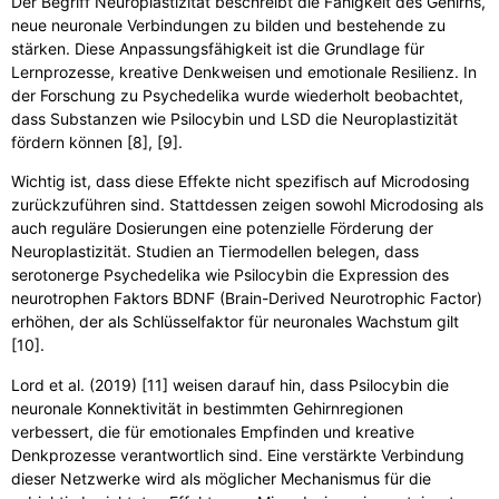
Der Begriff Neuroplastizität beschreibt die Fähigkeit des Gehirns,
neue neuronale Verbindungen zu bilden und bestehende zu
stärken. Diese Anpassungsfähigkeit ist die Grundlage für
Lernprozesse, kreative Denkweisen und emotionale Resilienz. In
der Forschung zu Psychedelika wurde wiederholt beobachtet,
dass Substanzen wie Psilocybin und LSD die Neuroplastizität
fördern können [8], [9].
Wichtig ist, dass diese Effekte nicht spezifisch auf Microdosing
zurückzuführen sind. Stattdessen zeigen sowohl Microdosing als
auch reguläre Dosierungen eine potenzielle Förderung der
Neuroplastizität. Studien an Tiermodellen belegen, dass
serotonerge Psychedelika wie Psilocybin die Expression des
neurotrophen Faktors BDNF (Brain-Derived Neurotrophic Factor)
erhöhen, der als Schlüsselfaktor für neuronales Wachstum gilt
[10].
Lord et al. (2019) [11] weisen darauf hin, dass Psilocybin die
neuronale Konnektivität in bestimmten Gehirnregionen
verbessert, die für emotionales Empfinden und kreative
Denkprozesse verantwortlich sind. Eine verstärkte Verbindung
dieser Netzwerke wird als möglicher Mechanismus für die